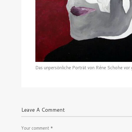
Das unpersönliche Porträt von Réne Schohe vor 
Leave A Comment
Your comment
*