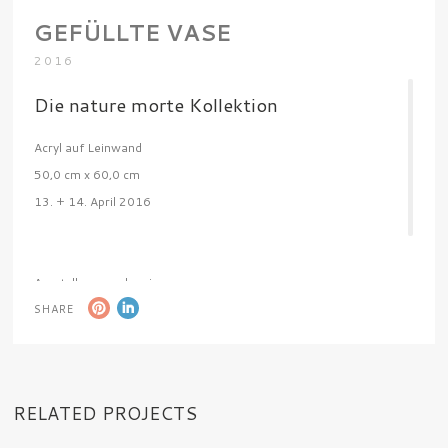
GEFÜLLTE VASE
2016
Die nature morte Kollektion
Acryl auf Leinwand
50,0 cm x 60,0 cm
13. + 14. April 2016
Ausstellungsnachweis:
15. – 16. September 2018 – 10. Bad Homburger
SHARE
KunstWerkStadt, Bad Homburg
RELATED PROJECTS