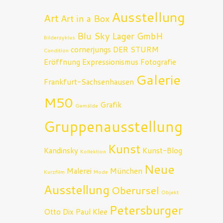
Ausstellung
Art
Art in a Box
Blu Sky Lager GmbH
Bilderzyklus
cornerjungs
DER STURM
Condition
Eröffnung
Expressionismus
Fotografie
Galerie
Frankfurt-Sachsenhausen
M50
Grafik
Gemälde
Gruppenausstellung
Kunst
Kandinsky
Kunst-Blog
Kollektion
Neue
Malerei
München
Kurzfilm
Mode
Ausstellung
Oberursel
Objekt
Petersburger
Otto Dix
Paul Klee