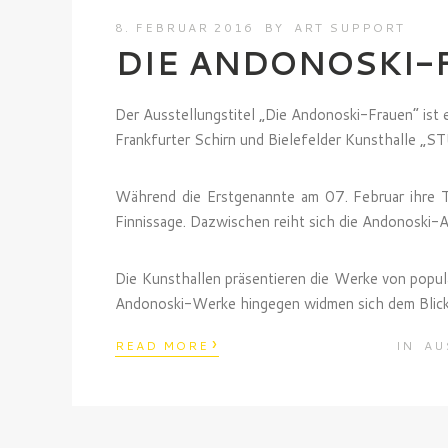
8. FEBRUAR 2016
BY
ART SUPPORT
DIE ANDONOSKI-
Der Ausstellungstitel „Die Andonoski-Frauen“ ist
Frankfurter Schirn und Bielefelder Kunsthalle „
Während die Erstgenannte am 07. Februar ihre T
Finnissage. Dazwischen reiht sich die Andonoski-Au
Die Kunsthallen präsentieren die Werke von popu
Andonoski-Werke hingegen widmen sich dem Blick 
›
READ MORE
IN
AU