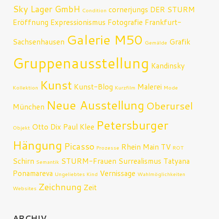
Sky Lager GmbH
cornerjungs
DER STURM
Condition
Eröffnung
Expressionismus
Fotografie
Frankfurt-
Galerie M50
Sachsenhausen
Grafik
Gemälde
Gruppenausstellung
Kandinsky
Kunst
Kunst-Blog
Malerei
Kollektion
Kurzfilm
Mode
Neue Ausstellung
Oberursel
München
Petersburger
Otto Dix
Paul Klee
Objekt
Hängung
Picasso
Rhein Main TV
Prozesse
ROT
Schirn
STURM-Frauen
Surrealismus
Tatyana
Semantik
Ponamareva
Vernissage
Ungeliebtes Kind
Wahlmöglichkeiten
Zeichnung
Zeit
Websites
ARCHIV