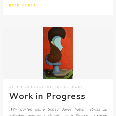
›
READ MORE
18. JANUAR 2015
BY
ART SUPPORT
Work in Progress
„
Wir dürfen keine Scheu davor haben, etwas zu
erfinden, was es auch sei
“, sagte Picasso zu seiner