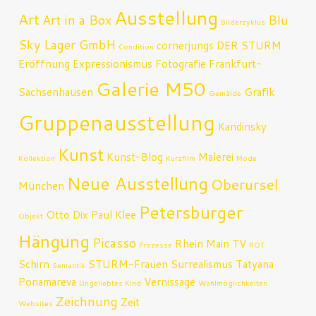
Ausstellung
Art
Art in a Box
Blu
Bilderzyklus
Sky Lager GmbH
cornerjungs
DER STURM
Condition
Eröffnung
Expressionismus
Fotografie
Frankfurt-
Galerie M50
Sachsenhausen
Grafik
Gemälde
Gruppenausstellung
Kandinsky
Kunst
Kunst-Blog
Malerei
Kollektion
Kurzfilm
Mode
Neue Ausstellung
Oberursel
München
Petersburger
Otto Dix
Paul Klee
Objekt
Hängung
Picasso
Rhein Main TV
Prozesse
ROT
Schirn
STURM-Frauen
Surrealismus
Tatyana
Semantik
Ponamareva
Vernissage
Ungeliebtes Kind
Wahlmöglichkeiten
Zeichnung
Zeit
Websites