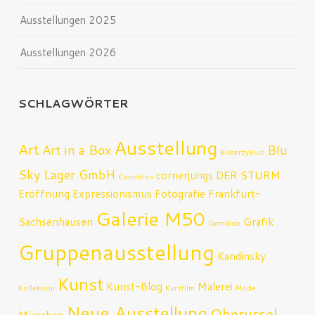
Ausstellungen 2025
Ausstellungen 2026
SCHLAGWÖRTER
Ausstellung
Art
Art in a Box
Blu
Bilderzyklus
Sky Lager GmbH
cornerjungs
DER STURM
Condition
Eröffnung
Expressionismus
Fotografie
Frankfurt-
Galerie M50
Sachsenhausen
Grafik
Gemälde
Gruppenausstellung
Kandinsky
Kunst
Kunst-Blog
Malerei
Kollektion
Kurzfilm
Mode
Neue Ausstellung
Oberursel
München