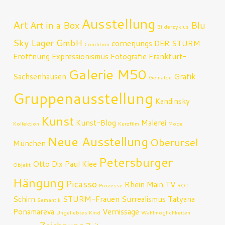
Ausstellung
Art
Art in a Box
Blu
Bilderzyklus
Sky Lager GmbH
cornerjungs
DER STURM
Condition
Eröffnung
Expressionismus
Fotografie
Frankfurt-
Galerie M50
Sachsenhausen
Grafik
Gemälde
Gruppenausstellung
Kandinsky
Kunst
Kunst-Blog
Malerei
Kollektion
Kurzfilm
Mode
Neue Ausstellung
Oberursel
München
Petersburger
Otto Dix
Paul Klee
Objekt
Hängung
Picasso
Rhein Main TV
Prozesse
ROT
Schirn
STURM-Frauen
Surrealismus
Tatyana
Semantik
Ponamareva
Vernissage
Ungeliebtes Kind
Wahlmöglichkeiten