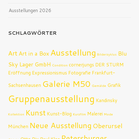
Ausstellungen 2026
SCHLAGWÖRTER
Ausstellung
Art
Art in a Box
Blu
Bilderzyklus
Sky Lager GmbH
cornerjungs
DER STURM
Condition
Eröffnung
Expressionismus
Fotografie
Frankfurt-
Galerie M50
Sachsenhausen
Grafik
Gemälde
Gruppenausstellung
Kandinsky
Kunst
Kunst-Blog
Malerei
Kollektion
Kurzfilm
Mode
Neue Ausstellung
Oberursel
München
Petersburger