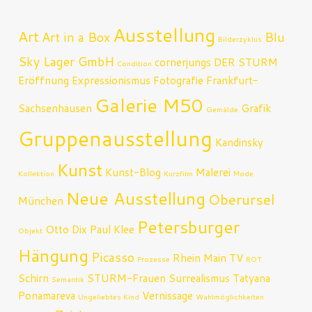
Ausstellung
Art
Art in a Box
Blu
Bilderzyklus
Sky Lager GmbH
cornerjungs
DER STURM
Condition
Eröffnung
Expressionismus
Fotografie
Frankfurt-
Galerie M50
Sachsenhausen
Grafik
Gemälde
Gruppenausstellung
Kandinsky
Kunst
Kunst-Blog
Malerei
Kollektion
Kurzfilm
Mode
Neue Ausstellung
Oberursel
München
Petersburger
Otto Dix
Paul Klee
Objekt
Hängung
Picasso
Rhein Main TV
Prozesse
ROT
Schirn
STURM-Frauen
Surrealismus
Tatyana
Semantik
Ponamareva
Vernissage
Ungeliebtes Kind
Wahlmöglichkeiten