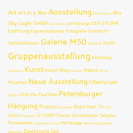
Ausstellung
Art
Art in a Box
Blu
Bilderzyklus
Sky Lager GmbH
cornerjungs
DER STURM
Condition
Eröffnung
Expressionismus
Fotografie
Frankfurt-
Galerie M50
Sachsenhausen
Grafik
Gemälde
Gruppenausstellung
Kandinsky
Kunst
Kunst-Blog
Malerei
Kollektion
Kurzfilm
Mode
Neue Ausstellung
Oberursel
München
Petersburger
Otto Dix
Paul Klee
Objekt
Hängung
Picasso
Rhein Main TV
Prozesse
ROT
Schirn
STURM-Frauen
Surrealismus
Tatyana
Semantik
Ponamareva
Vernissage
Ungeliebtes Kind
Wahlmöglichkeiten
Zeichnung
Zeit
Websites